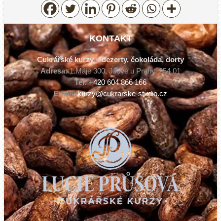
KONTAKT
Cukrářské kurzy – dezerty, čokoláda, dorty
Adresa:
1.Máje 300, Jílové u Prahy, 254 01
Tel:
+420 604 866 166
Email:
kurzy@cukrarske-studio.cz