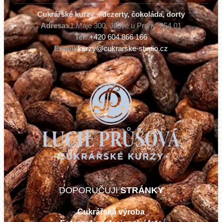
Cukrářské kurzy – dezerty, čokoláda, dorty
Adresa:
1.Máje 300, Jílové u Prahy, 254 01
Tel:
+420 604 866 166
Email:
kurzy@cukrarske-studio.cz
DOPORUČUJI
STRÁNKY
Cukrářská výroba