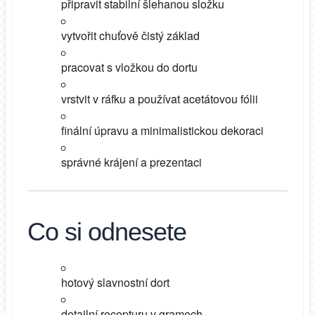
připravit stabilní šlehanou složku
vytvořit chuťově čistý základ
pracovat s vložkou do dortu
vrstvit v ráfku a používat acetátovou fólii
finální úpravu a minimalistickou dekoraci
správné krájení a prezentaci
Co si odnesete
hotový slavnostní dort
detailní recepturu v gramech