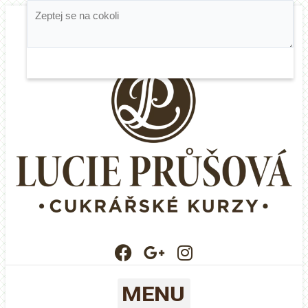
Cukrářské kurzy a výroba
Dorty, dezerty a čokoláda
MENU