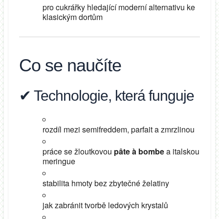
pro cukrářky hledající moderní alternativu ke
klasickým dortům
Co se naučíte
✔ Technologie, která funguje
rozdíl mezi semifreddem, parfait a zmrzlinou
práce se žloutkovou
pâte à bombe
a italskou
meringue
stabilita hmoty bez zbytečné želatiny
jak zabránit tvorbě ledových krystalů