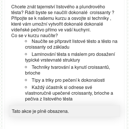
Chcete znát tajemství listového a plundrového
těsta? Rádi byste se naučili dokonalé croissanty ?
Připojte se k našemu kurzu a osvojte si techniky ,
které vám umožní vytvořit dokonalé dokonalé
vídeňské pečivo přímo ve vaší kuchyni.
Co se v kurzu naučíte?
Naučíte se připravit listové těsto a těsto na
croissanty od základu
Laminování těsta s máslem pro dosažení
typické vrstevnaté struktury
Techniky tvarování a kynutí croissantů,
brioche
Tipy a triky pro pečení k dokonalosti
Každý účastník si odnese své
vlastnoručně upečené croissanty, brioche a
pečiva z listového těsta
Tato akce je plně obsazena.