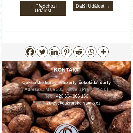
←
Předchozí
Další Událost
→
Událost
KONTAKT
Cukrářské kurzy – dezerty, čokoláda, dorty
Adresa:
1.Máje 300, Jílové u Prahy, 254 01
Tel:
+420 604 866 166
Email:
kurzy@cukrarske-studio.cz