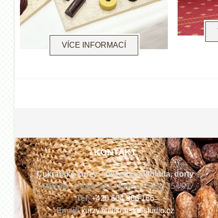
VÍCE INFORMACÍ
KONTAKT
Cukrářské kurzy – dezerty, čokoláda, dorty
Adresa:
1.Máje 300, Jílové u Prahy, 254 01
Tel:
+420 604 866 166
Email:
kurzy@cukrarske-studio.cz