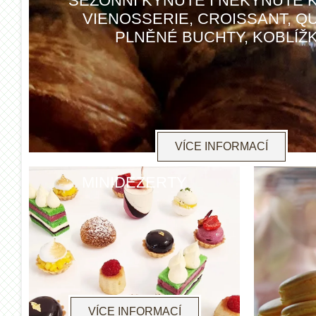
SEZÓNNÍ KYNUTÉ I NEKYNUTÉ 
VIENOSSERIE, CROISSANT, QU
PLNĚNÉ BUCHTY, KOBLÍŽ
VÍCE INFORMACÍ
MINIDEZERTY
VÍCE INFORMACÍ