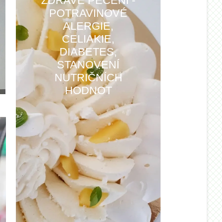
ZDRAVÉ PEČENÍ -
POTRAVINOVÉ
ALERGIE,
CELIAKIE,
DIABETES,
STANOVENÍ
NUTRIČNÍCH
HODNOT