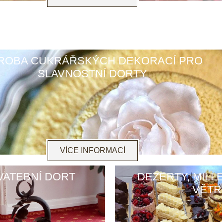
ROBA CUKRÁŘSKÝCH DEKORACÍ PRO
SLAVNOSTNÍ DORTY
VÍCE INFORMACÍ
VATEBNÍ DORT
DEZERTY, MILL
VĚTR