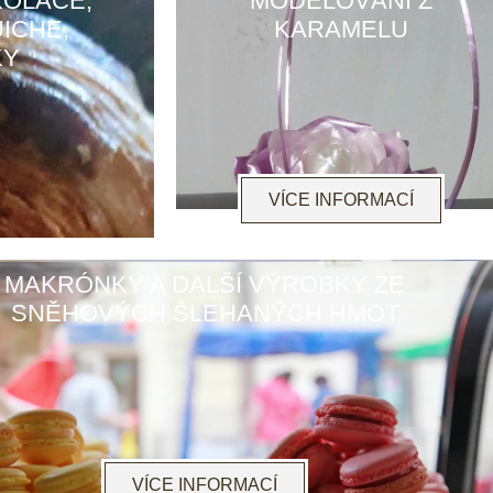
KOLÁČE,
MODELOVÁNÍ Z
ICHE,
KARAMELU
KY
VÍCE INFORMACÍ
MAKRÓNKY A DALŠÍ VÝROBKY ZE
SNĚHOVÝCH ŠLEHANÝCH HMOT
VÍCE INFORMACÍ