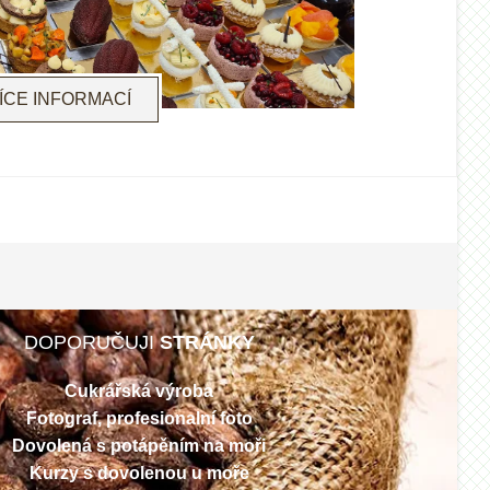
ÍCE INFORMACÍ
DOPORUČUJI
STRÁNKY
Cukrářská výroba
Fotograf, profesionalní foto
Dovolená s potápěním na moři
Kurzy s dovolenou u moře