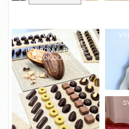
VÝROBA
VÝ
ČOKOLÁDOVÝCH
BONBONŮ - PRÁCE
S ČOKOLÁDOU
S